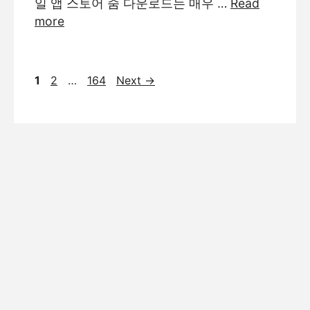
일 앱 스토어 줌 다운로드는 매우 …
Read
more
Page
Page
Page
1
2
…
164
Next
→