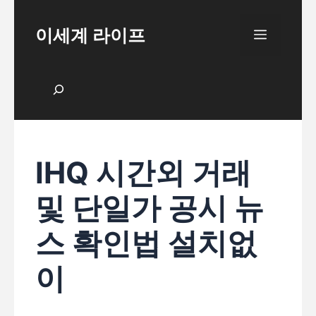
Skip
to
이세계 라이프
Menu
content
검색
IHQ 시간외 거래
및 단일가 공시 뉴
스 확인법 설치없
이