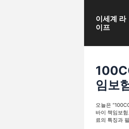
Skip
to
content
이세계 라
이프
100
임보험
오늘은 “100C
바이 책임보험료
료의 특징과 