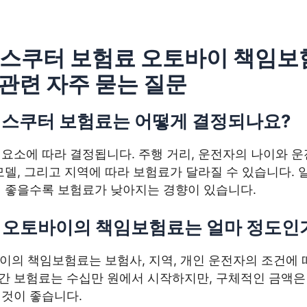
C 스쿠터 보험료 오토바이 책임
 관련 자주 묻는 질문
CC 스쿠터 보험료는 어떻게 결정되나요?
요소에 따라 결정됩니다. 주행 거리, 운전자의 나이와 운
모델, 그리고 지역에 따라 보험료가 달라질 수 있습니다. 
이 좋을수록 보험료가 낮아지는 경향이 있습니다.
5CC 오토바이의 책임보험료는 얼마 정도인
바이의 책임보험료는 보험사, 지역, 개인 운전자의 조건에 
간 보험료는 수십만 원에서 시작하지만, 구체적인 금액은
 것이 좋습니다.