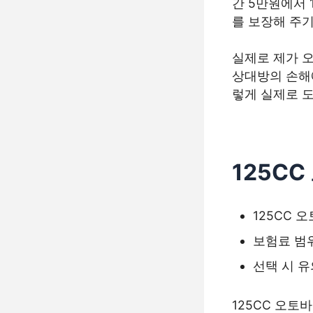
간 5만원에서
를 보장해 주기
실제로 제가 
상대방의 손해
렇게 실제로 
125C
125CC 
보험료 범
선택 시 
125CC 오토