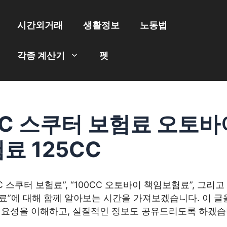
시간외거래
생활정보
노동법
각종 계산기
펫
CC 스쿠터 보험료 오토바
료 125CC
C 스쿠터 보험료”, “100CC 오토바이 책임보험료”, 그리고 
”에 대해 함께 알아보는 시간을 가져보겠습니다. 이 글을
필요성을 이해하고, 실질적인 정보도 공유드리도록 하겠습