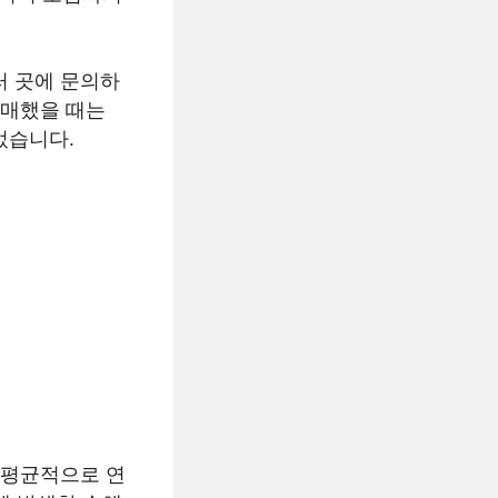
러 곳에 문의하
구매했을 때는
었습니다.
 평균적으로 연