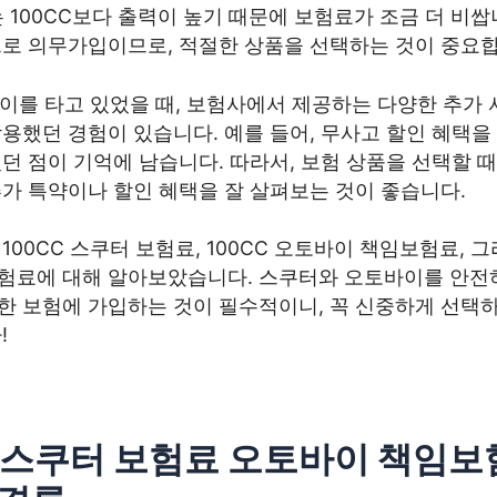
C는 100CC보다 출력이 높기 때문에 보험료가 조금 더 비쌉
으로 의무가입이므로, 적절한 상품을 선택하는 것이 중요합
바이를 타고 있었을 때, 보험사에서 제공하는 다양한 추가
용했던 경험이 있습니다. 예를 들어, 무사고 할인 혜택을
던 점이 기억에 남습니다. 따라서, 보험 상품을 선택할 
가 특약이나 할인 혜택을 잘 살펴보는 것이 좋습니다.
100CC 스쿠터 보험료, 100CC 오토바이 책임보험료, 그리
험료에 대해 알아보았습니다. 스쿠터와 오토바이를 안전
한 보험에 가입하는 것이 필수적이니, 꼭 신중하게 선택
!
C 스쿠터 보험료 오토바이 책임