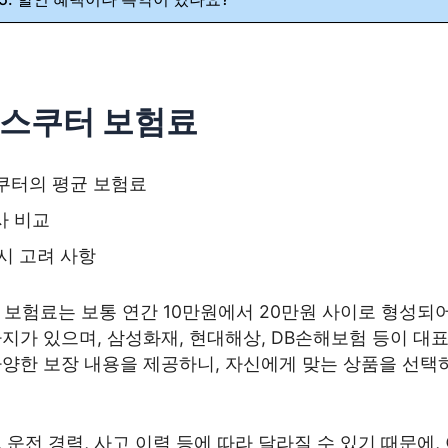
C 스쿠터 보험료
스쿠터의 평균 보험료
사 비교
시 고려 사항
터 보험료는 보통 연간 10만원에서 20만원 사이로 형성되어
지가 있으며, 삼성화재, 현대해상, DB손해보험 등이 대
다양한 보장 내용을 제공하니, 자신에게 맞는 상품을 선택
 운전 경력, 사고 이력 등에 따라 달라질 수 있기 때문에,