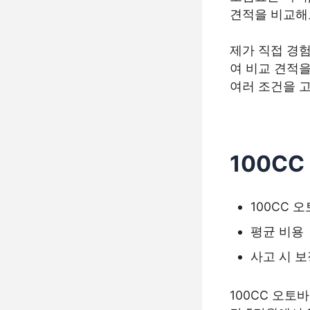
견적을 비교해
제가 직접 경
여 비교 견적을
여러 조건을 
100C
100CC
평균 비용
사고 시 보
100CC 오