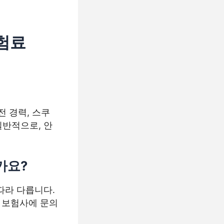
보험료
전 경력, 스쿠
일반적으로, 안
가요?
따라 다릅니다.
 보험사에 문의