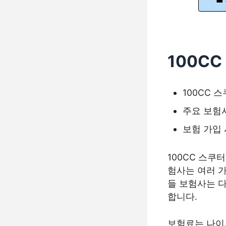
100C
100CC 
주요 보험
보험 가입 
100CC 스쿠
험사는 여러 가
들 보험사는 
합니다.
보험료는 나이,