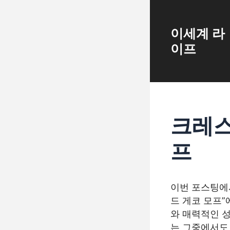
Skip
to
content
이세계 라
이프
크레스
프
이번 포스팅에서
드 게코 모프”
와 매력적인 
는 그중에서도