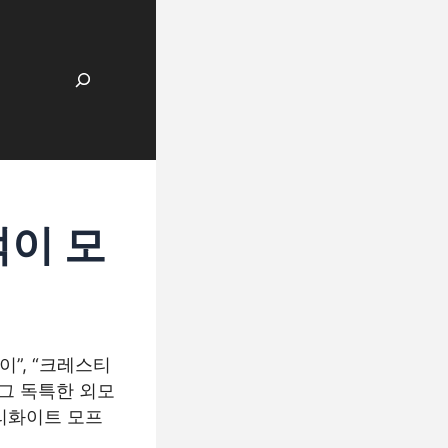
검색
먹이 모
”, “크레스티
그 독특한 외모
리화이트 모프