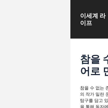
Skip
to
content
이세계 라
이프
참을 
어로 
참을 수 없는 
의 작가 밀란 
탐구를 담고 있
을 통해 독자